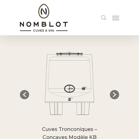
Skip
to
Menu
search
main
content
Cuves Tronconiques –
Cuves Tro
des
Concaves Modèle KB