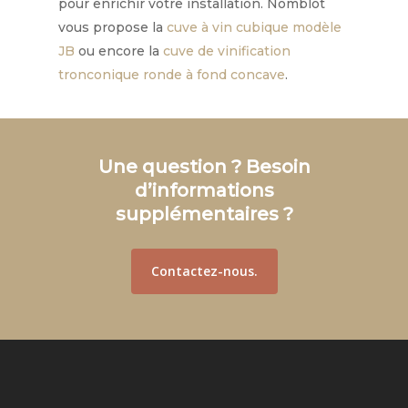
pour enrichir votre installation. Nomblot
vous propose la
cuve à vin cubique modèle
JB
ou encore la
cuve de vinification
tronconique ronde à fond concave
.
Une question ? Besoin
d’informations
supplémentaires ?
Contactez-nous.