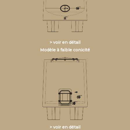
> voir en détail
Modèle à faible conicité
> voir en détail