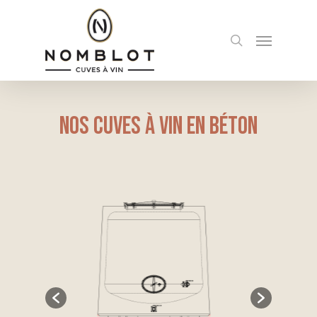
Skip
to
Menu
search
main
content
Nos cuves à vin en béton