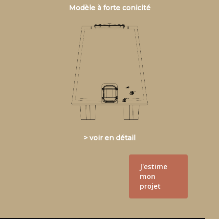
Modèle à forte conicité
> voir en détail
J'estime
mon
projet