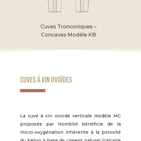
ques –
Cuves Tronconiques – faible
Cuves Tr
èle KB
conicité
Cuves à vin ovoïdes
La cuve à vin ovoïde verticale modèle MC
proposée par Nomblot bénéficie de la
micro-oxygénation inhérente à la porosité
du béton à base de ciment naturel (calcaire